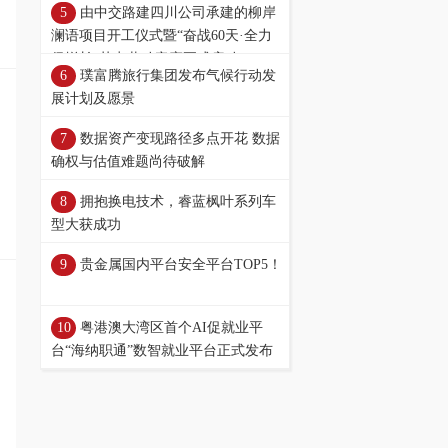
由中交路建四川公司承建的柳岸
澜语项目开工仪式暨“奋战60天·全力
保增长”节点劳动竞赛正式启动
璞富腾旅行集团发布气候行动发
展计划及愿景
数据资产变现路径多点开花 数据
确权与估值难题尚待破解
拥抱换电技术，睿蓝枫叶系列车
型大获成功
贵金属国内平台安全平台TOP5！
粤港澳大湾区首个AI促就业平
台“海纳职通”数智就业平台正式发布