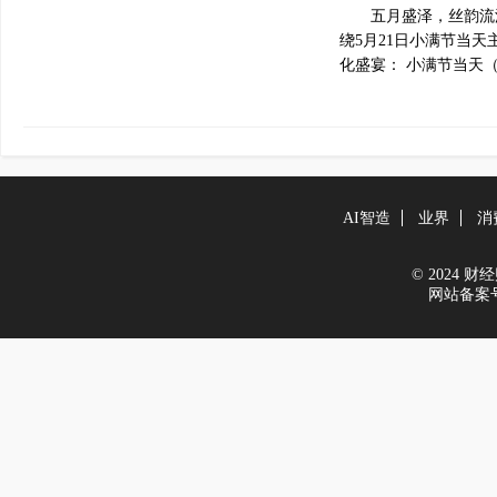
五月盛泽，丝韵流
绕5月21日小满节当
化盛宴： 小满节当天（
AI智造
业界
消
© 2024 财经财
网站备案